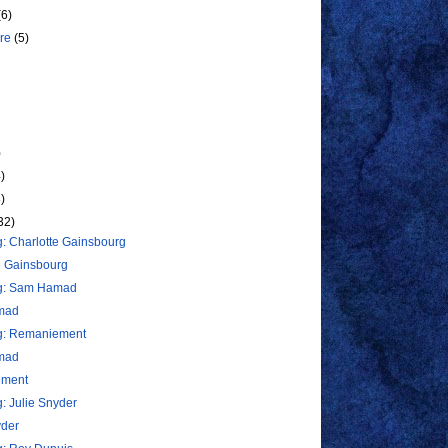
(6)
bre
(5)
)
)
)
8)
32)
g: Charlotte Gainsbourg
e Gainsbourg
og: Sam Hamad
mad
og: Remaniement
mad
ment
g: Julie Snyder
yder