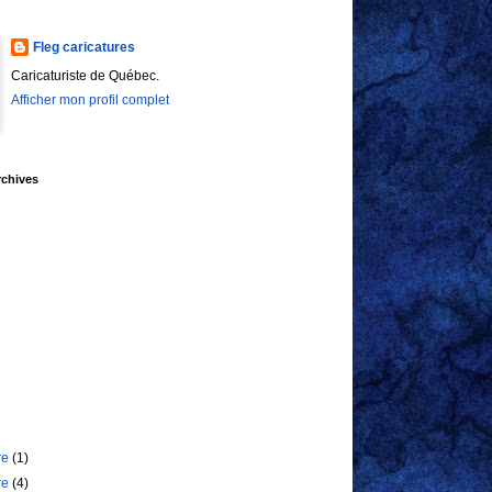
Fleg caricatures
Caricaturiste de Québec.
Afficher mon profil complet
rchives
re
(1)
re
(4)