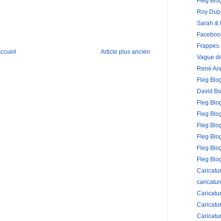
Fleg Blo
Roy Dup
Sarah &
Faceboo
Frappes 
ccueil
Article plus ancien
Vague de
René Ang
Fleg Blo
David B
Fleg Blog
Fleg Blo
Fleg Blo
Fleg Blo
Fleg Blog
Fleg Blog
Caricatu
caricatu
Caricatu
Caricatu
Caricatu