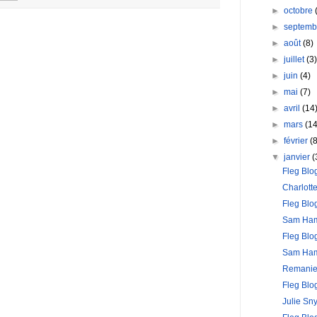
►
octobre
►
septem
►
août
(8)
►
juillet
(3
►
juin
(4)
►
mai
(7)
►
avril
(14
►
mars
(14
►
février
(
▼
janvier
(
Fleg Blo
Charlott
Fleg Bl
Sam Ha
Fleg Bl
Sam Ha
Remanie
Fleg Blo
Julie Sn