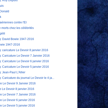
g: Roy Dupuis
uis
 Donald
k
aériennes contre l'EI
 morts chez les célébrités
élil
g: David Bowie 1947-2016
owie 1947-2016
: caricature Le Devoir 8 janvier 2016
g: Caricature Le Devoir 7 Janvier 2016
g: Caricature Le Devoir 6 janvier 2016
g: Caricature Le Devoir 5 janvier 2016
: Jean-Paul L'Allier
: Caricature du journal Le Devoir le 4 ja...
re Le Devoir 9 Janvier 2016
re Le Devoir 8 janvier 2016
re Le Devoir 7 Janvier 2016
re Le Devoir 6 janvier 2016
re Le Devoir 5 janvier 2016