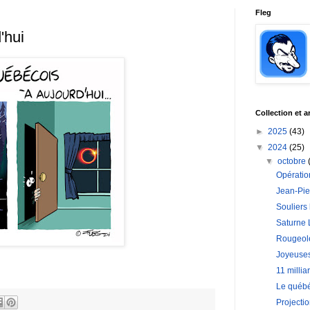
Fleg
'hui
Collection et a
►
2025
(43)
▼
2024
(25)
▼
octobre
Opératio
Jean-Pie
Souliers
Saturne 
Rougeole
Joyeuse
11 millia
Le québé
Projectio