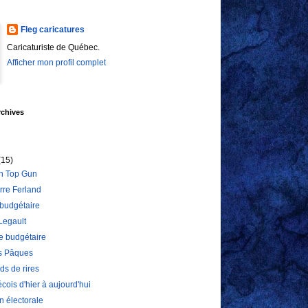
Fleg caricatures
Caricaturiste de Québec.
Afficher mon profil complet
rchives
(15)
n Top Gun
rre Ferland
 budgétaire
Legault
 budgétaire
s Pâques
rds de rires
cois d'hier à aujourd'hui
n électorale