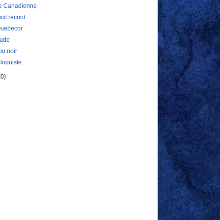
ée Canadienne
cit record
Quebecor
tude
ou noir
loquiste
10)